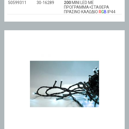
50599311
30-16289
200
ΜΙΝΙ LED ΜΕ
ΠΡΟΓΡΑΜΜΑ+ΣΤΑΘΕΡΑ
ΠΡΑΣΙΝΟ ΚΑΛΩΔIΟ
R
G
B
ΙΡ44