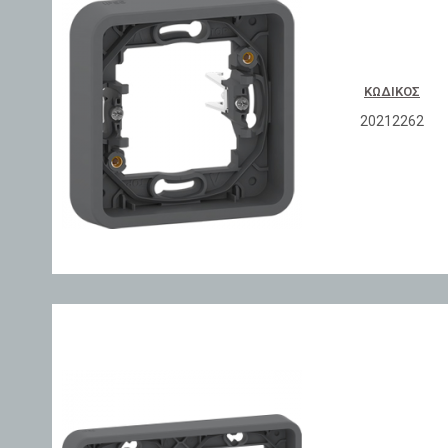
ΚΩΔΙΚΌΣ
20212262