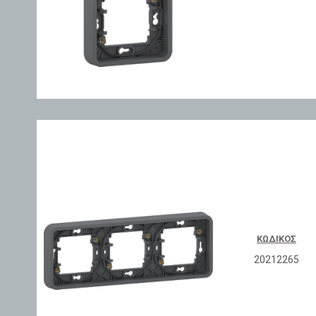
ΚΩΔΙΚΌΣ
20212265