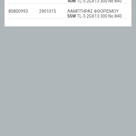
40W
TL-5 2GX13 300 No 840
80800993
2901015
ΛΑΜΠΤΗΡΑΣ ΦΘΟΡΙΣΜΟΥ
55W
TL-5 2GX13 300 No 840