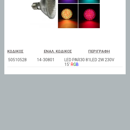
ΚΩΔΙΚΌΣ
ΕΝΑΛ. ΚΩΔΙΚΌΣ
ΠΕΡΙΓΡΑΦΉ
50510528
14-30801
LED PAR30 81LED 2W 230V
15'
R
G
B