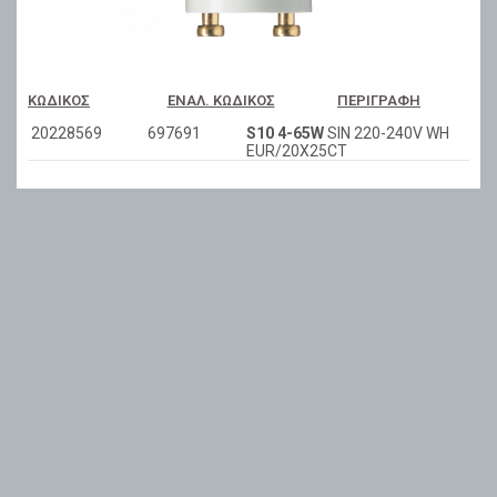
ΚΩΔΙΚΌΣ
ΕΝΑΛ. ΚΩΔΙΚΌΣ
ΠΕΡΙΓΡΑΦΉ
20228569
697691
S10 4-65W
SIN 220-240V WH
EUR/20X25CT