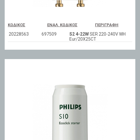
ΚΩΔΙΚΌΣ
ΕΝΑΛ. ΚΩΔΙΚΌΣ
ΠΕΡΙΓΡΑΦΉ
20228563
697509
S2 4-22W
SER 220-240V WH
Eur/20X25CT