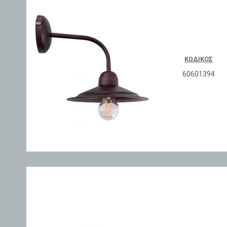
ΚΩΔΙΚΌΣ
60601394