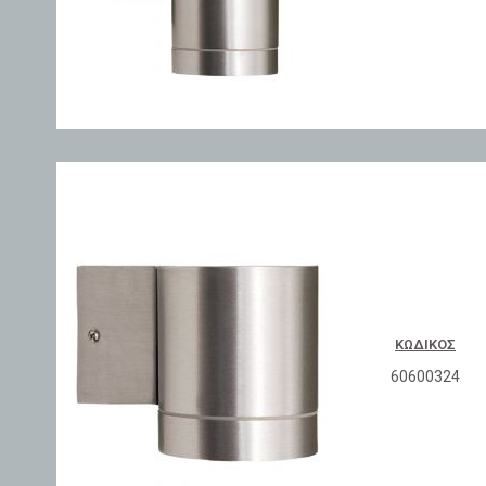
ΚΩΔΙΚΌΣ
60600324