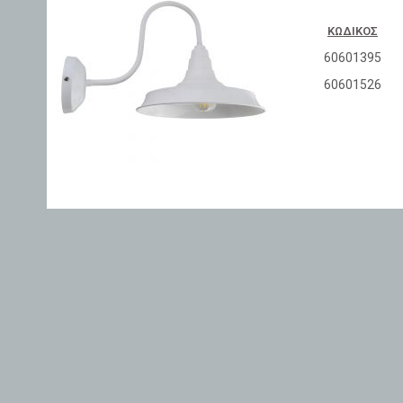
ΚΩΔΙΚΌΣ
60601395
60601526