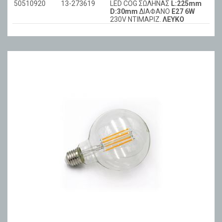
50510920
13-273619
LED COG ΣΩΛΗΝΑΣ
L:225mm
D:30mm
ΔΙΑΦANO
Ε27 6W
230V ΝΤΙΜAPIZ.
ΛΕΥΚΟ