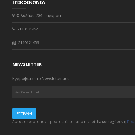
ΕΠΙΚΟΙΝΩΝΙΑ
Φιλολάου 204, Παγκράτι
2110121454
2110121453
NEWSLETTER
Εγγραφείτε στο Newsletter μας
ΕΓΓΡΑΦΉ
Αυτός ο ιστότοπος προστατεύεται απο recaptcha και ισχύουν η
Πολ