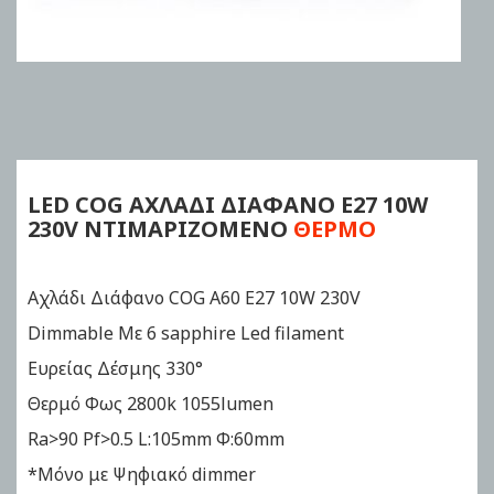
Skip
to
the
beginning
of
LED COG ΑΧΛΑΔΙ ΔΙΑΦΑΝΟ
Ε27 10W
the
230V ΝΤΙΜΑΡIZOMENO
ΘΕΡΜΟ
images
gallery
Αχλάδι Διάφανο COG Α60 E27 10W 230V
Dimmable Με 6 sapphire Led filament
Ευρείας Δέσμης 330°
Θερμό Φως 2800k 1055lumen
Ra>90 Pf>0.5 L:105mm Φ:60mm
*Μόνο με Ψηφιακό dimmer