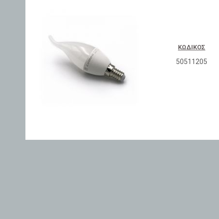
ΚΩΔΙΚΌΣ
50511205