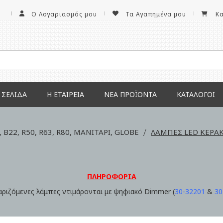
Ο Λογαριασμός μου
Τα Αγαπημένα μου
Κ
 ΣΕΛΊΔΑ
Η ΕΤΑΙΡΕΊΑ
ΝΕΑ ΠΡΟΪΌΝΤΑ
ΚΑΤΆΛΟΓΟΙ
 B22, R50, R63, R80, ΜΑΝΙΤΑΡΙ, GLOBE
ΛΑΜΠΕΣ LED ΚΕΡΑ
ΠΛΗΡΟΦΟΡΙΑ
αριζόμενες λάμπες ντιμάρονται με ψηφιακό Dimmer (
30-32201
&
30