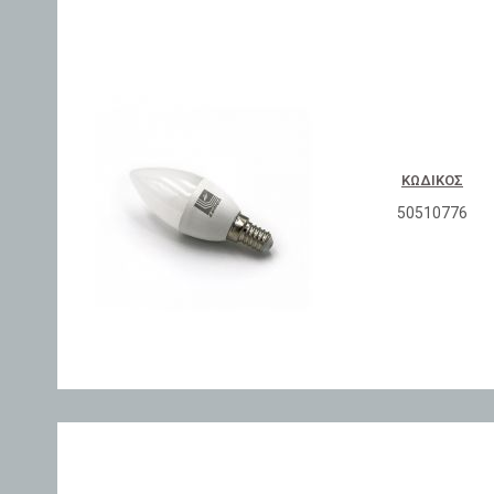
ΚΩΔΙΚΌΣ
50510776