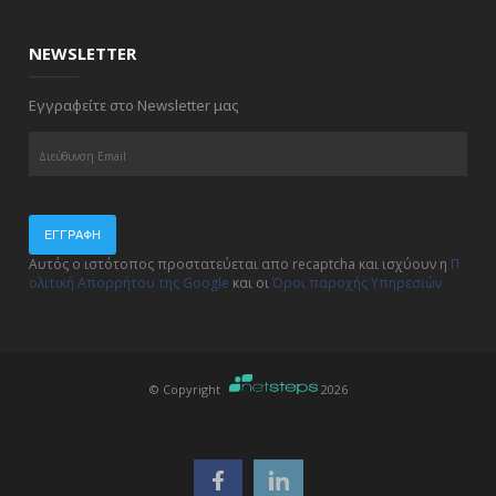
NEWSLETTER
Εγγραφείτε στο Newsletter μας
ΕΓΓΡΑΦΉ
Αυτός ο ιστότοπος προστατεύεται απο recaptcha και ισχύουν η
Π
ολιτική Απορρήτου της Google
και οι
Όροι παροχής Υπηρεσιών
© Copyright
2026