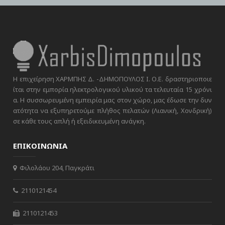
Η επιχείρηση ΧΑΡΜΠΗΣ Δ. -ΔΗΜΟΠΟΥΛΟΣ Ι. Ο.Ε. δραστηριοποιε
ίται στην εμπορία ηλεκτρολογικού υλικού τα τελευταία 15 χρόνι
α. Η συσσωρευμένη εμπειρία μας στον χώρο, μας έδωσε την δυν
ατότητα να εξυπηρετούμε πλήθος πελατών (Λιανική, Χονδρική)
σε κάθε τους απλή ή εξειδικευμένη ανάγκη.
ΕΠΙΚΟΙΝΩΝΙΑ
Φιλολάου 204, Παγκράτι
2110121454
2110121453