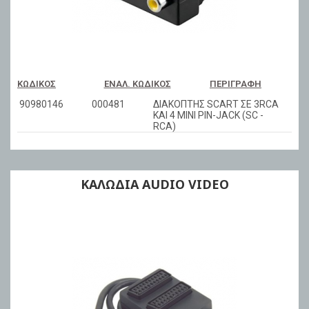
ΚΩΔΙΚΌΣ
ΕΝΑΛ. ΚΩΔΙΚΌΣ
ΠΕΡΙΓΡΑΦΉ
90980146
000481
ΔΙΑΚΟΠΤΗΣ SCARΤ ΣΕ 3RCA
ΚΑΙ 4 MINI PIN-JACK (SC -
RCA)
KAΛΩΔΙΑ AUDIO VIDEO