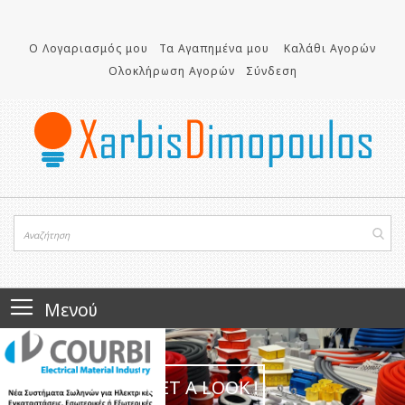
Μετάβαση
στο
Ο Λογαριασμός μου
Τα Αγαπημένα μου
Καλάθι Αγορών
περιεχόμενο
Ολοκλήρωση Αγορών
Σύνδεση
Μενού
GET A LOOK !
GET A LOOK!