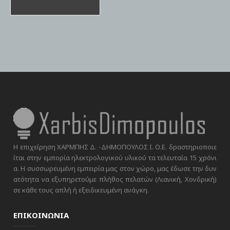
Η επιχείρηση ΧΑΡΜΠΗΣ Δ. -ΔΗΜΟΠΟΥΛΟΣ Ι. Ο.Ε. δραστηριοποιε
ίται στην εμπορία ηλεκτρολογικού υλικού τα τελευταία 15 χρόνι
α. Η συσσωρευμένη εμπειρία μας στον χώρο, μας έδωσε την δυν
ατότητα να εξυπηρετούμε πλήθος πελατών (Λιανική, Χονδρική)
σε κάθε τους απλή ή εξειδικευμένη ανάγκη.
ΕΠΙΚΟΙΝΩΝΙΑ