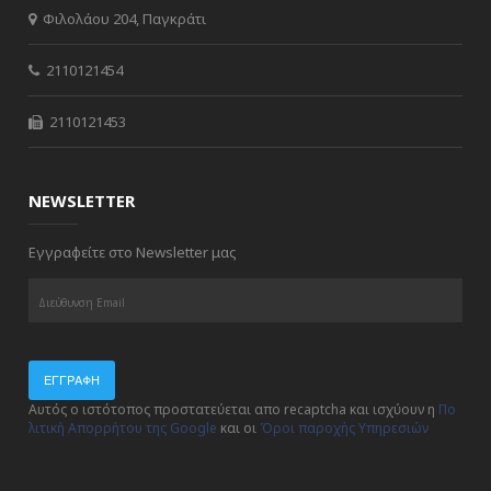
Φιλολάου 204, Παγκράτι
2110121454
2110121453
NEWSLETTER
Εγγραφείτε στο Newsletter μας
ΕΓΓΡΑΦΉ
Αυτός ο ιστότοπος προστατεύεται απο recaptcha και ισχύουν η
Πο
λιτική Απορρήτου της Google
και οι
Όροι παροχής Υπηρεσιών