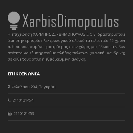
Η επιχείρηση ΧΑΡΜΠΗΣ Δ. -ΔΗΜΟΠΟΥΛΟΣ Ι. Ο.Ε. δραστηριοποιε
ίται στην εμπορία ηλεκτρολογικού υλικού τα τελευταία 15 χρόνι
α. Η συσσωρευμένη εμπειρία μας στον χώρο, μας έδωσε την δυν
ατότητα να εξυπηρετούμε πλήθος πελατών (Λιανική, Χονδρική)
σε κάθε τους απλή ή εξειδικευμένη ανάγκη.
ΕΠΙΚΟΙΝΩΝΙΑ
Φιλολάου 204, Παγκράτι
2110121454
2110121453