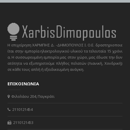
Η επιχείρηση ΧΑΡΜΠΗΣ Δ. -ΔΗΜΟΠΟΥΛΟΣ Ι. Ο.Ε. δραστηριοποιε
ίται στην εμπορία ηλεκτρολογικού υλικού τα τελευταία 15 χρόνι
α. Η συσσωρευμένη εμπειρία μας στον χώρο, μας έδωσε την δυν
ατότητα να εξυπηρετούμε πλήθος πελατών (Λιανική, Χονδρική)
σε κάθε τους απλή ή εξειδικευμένη ανάγκη.
ΕΠΙΚΟΙΝΩΝΙΑ
Φιλολάου 204, Παγκράτι
2110121454
2110121453