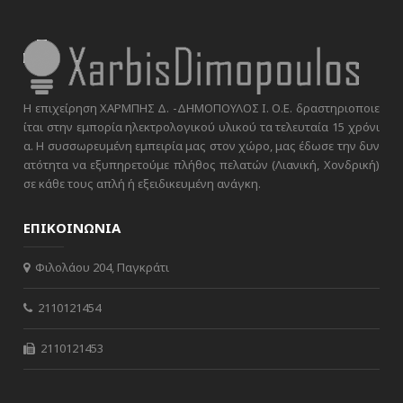
Η επιχείρηση ΧΑΡΜΠΗΣ Δ. -ΔΗΜΟΠΟΥΛΟΣ Ι. Ο.Ε. δραστηριοποιε
ίται στην εμπορία ηλεκτρολογικού υλικού τα τελευταία 15 χρόνι
α. Η συσσωρευμένη εμπειρία μας στον χώρο, μας έδωσε την δυν
ατότητα να εξυπηρετούμε πλήθος πελατών (Λιανική, Χονδρική)
σε κάθε τους απλή ή εξειδικευμένη ανάγκη.
ΕΠΙΚΟΙΝΩΝΙΑ
Φιλολάου 204, Παγκράτι
2110121454
2110121453