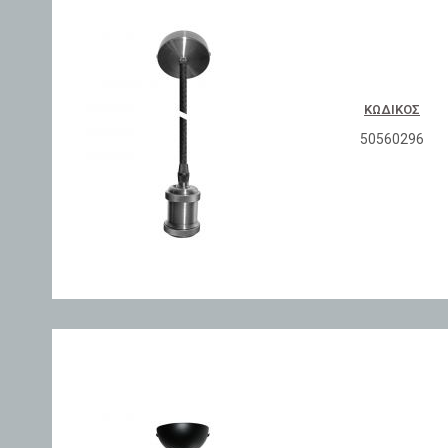
ΚΩΔΙΚΌΣ
50560296