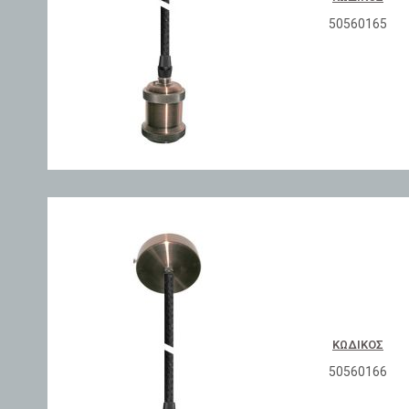
50560165
ΚΩΔΙΚΌΣ
50560166