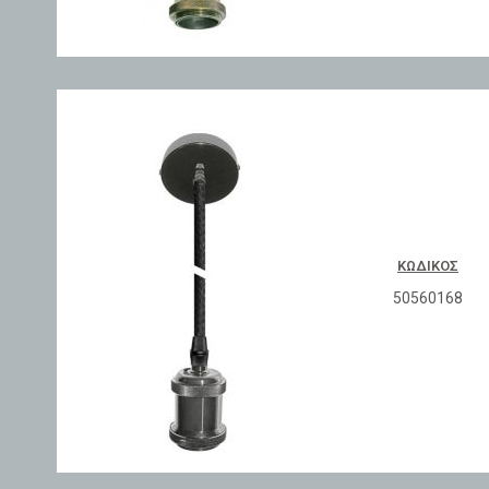
ΚΩΔΙΚΌΣ
50560168