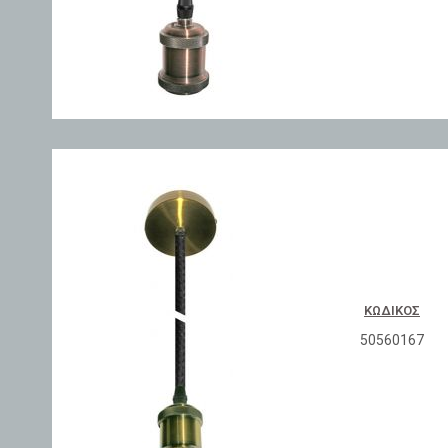
ΚΩΔΙΚΌΣ
50560167