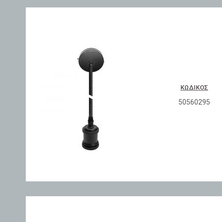
ΚΩΔΙΚΌΣ
50560295