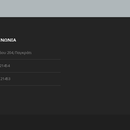
ΙΝΩΝΙΑ
ου 204, Παγκράτι
21454
21453