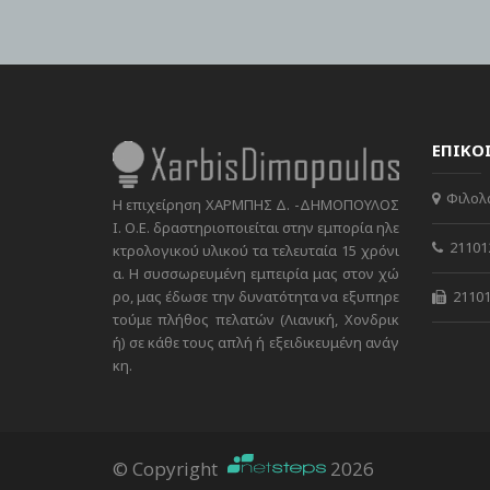
ΕΠΙΚΟ
Φιλολά
Η επιχείρηση ΧΑΡΜΠΗΣ Δ. -ΔΗΜΟΠΟΥΛΟΣ
Ι. Ο.Ε. δραστηριοποιείται στην εμπορία ηλε
21101
κτρολογικού υλικού τα τελευταία 15 χρόνι
α. Η συσσωρευμένη εμπειρία μας στον χώ
ρο, μας έδωσε την δυνατότητα να εξυπηρε
21101
τούμε πλήθος πελατών (Λιανική, Χονδρικ
ή) σε κάθε τους απλή ή εξειδικευμένη ανάγ
κη.
© Copyright
2026