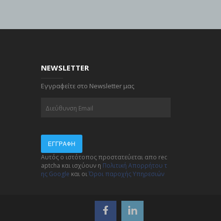
NEWSLETTER
Εγγραφείτε στο Newsletter μας
ΕΓΓΡΑΦΉ
Αυτός ο ιστότοπος προστατεύεται απο rec
aptcha και ισχύουν η
Πολιτική Απορρήτου τ
ης Google
και οι
Όροι παροχής Υπηρεσιών