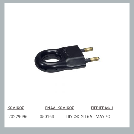
ΚΩΔΙΚΌΣ
ΕΝΑΛ. ΚΩΔΙΚΌΣ
ΠΕΡΙΓΡΑΦΉ
20229096
050163
DIY ΦΙΣ 2Π 6Α - ΜΑΥΡΟ