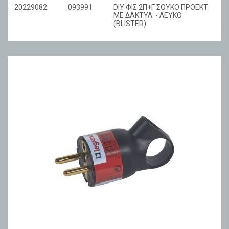
20229082
093991
DIY ΦΙΣ 2Π+Γ ΣΟΥΚΟ ΠΡΟΕΚΤ
ΜΕ ΔΑΚΤΥΛ. - ΛΕΥΚΟ
(BLISTER)