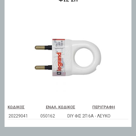
ΚΩΔΙΚΌΣ
ΕΝΑΛ. ΚΩΔΙΚΌΣ
ΠΕΡΙΓΡΑΦΉ
20229041
050162
DIY ΦΙΣ 2Π 6Α - ΛΕΥΚΟ