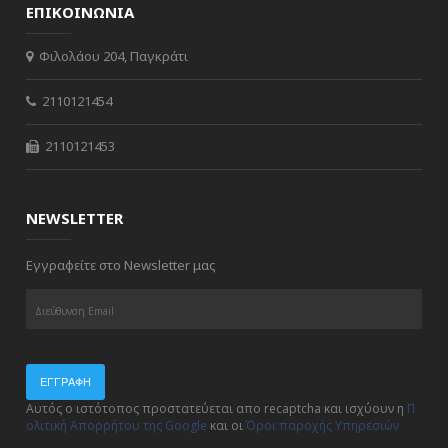
ΕΠΙΚΟΙΝΩΝΙΑ
Φιλολάου 204, Παγκράτι
2110121454
2110121453
NEWSLETTER
Εγγραφείτε στο Newsletter μας
ΕΓΓΡΑΦΉ
Αυτός ο ιστότοπος προστατεύεται απο recaptcha και ισχύουν η
Π
ολιτική Απορρήτου της Google
και οι
Όροι παροχής Υπηρεσιών