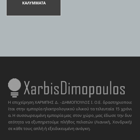
ΚΑΛΥΜΜΑΤΑ
Η επιχείρηση ΧΑΡΜΠΗΣ Δ. -ΔΗΜΟΠΟΥΛΟΣ Ι. Ο.Ε. δραστηριοποιε
ίται στην εμπορία ηλεκτρολογικού υλικού τα τελευταία 15 χρόνι
α. Η συσσωρευμένη εμπειρία μας στον χώρο, μας έδωσε την δυν
ατότητα να εξυπηρετούμε πλήθος πελατών (Λιανική, Χονδρική)
σε κάθε τους απλή ή εξειδικευμένη ανάγκη.