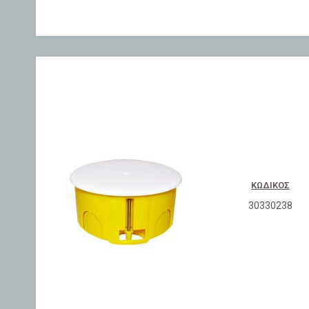
ΚΩΔΙΚΌΣ
30330238