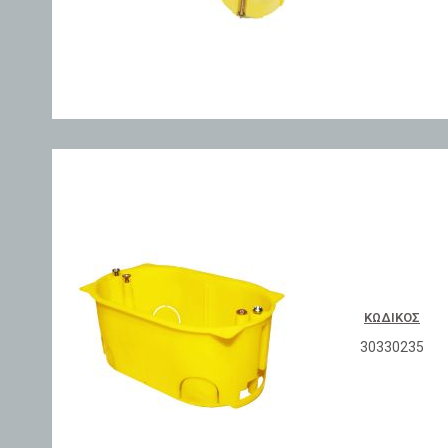
ΚΩΔΙΚΌΣ
30330235