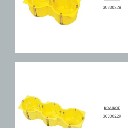
30330228
ΚΩΔΙΚΌΣ
30330229