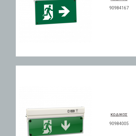
90984167
ΚΩΔΙΚΌΣ
90984005