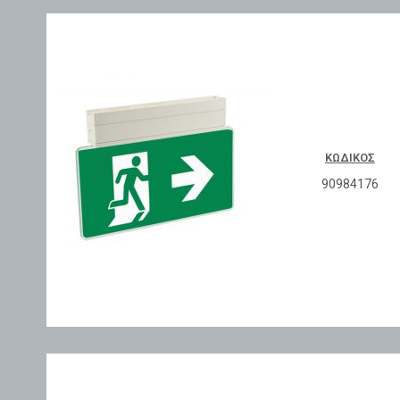
ΚΩΔΙΚΌΣ
90984176