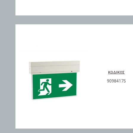
ΚΩΔΙΚΌΣ
90984175