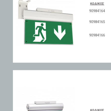
ΚΩΔΙΚΌΣ
90984164
90984165
90984166
ΚΩΔΙΚΌΣ