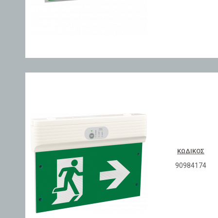
ΚΩΔΙΚΌΣ
90984174