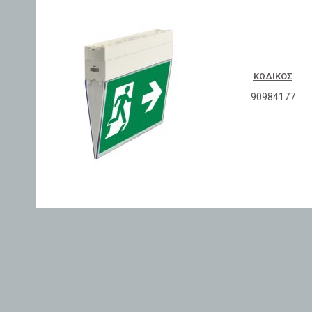
ΚΩΔΙΚΌΣ
90984177