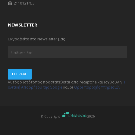
2110121453
NEWSLETTER
Εγγραφείτε στο Newsletter μας
ΕΓΓΡΑΦΉ
Αυτός ο ιστότοπος προστατεύεται απο recaptcha και ισχύουν η
Π
ολιτική Απορρήτου της Google
και οι
Όροι παροχής Υπηρεσιών
© Copyright
2026