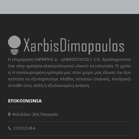
Η επιχείρηση ΧΑΡΜΠΗΣ Δ. -ΔΗΜΟΠΟΥΛΟΣ Ι. Ο.Ε. δραστηριοποιε
ίται στην εμπορία ηλεκτρολογικού υλικού τα τελευταία 15 χρόνι
α. Η συσσωρευμένη εμπειρία μας στον χώρο, μας έδωσε την δυν
ατότητα να εξυπηρετούμε πλήθος πελατών (Λιανική, Χονδρική)
σε κάθε τους απλή ή εξειδικευμένη ανάγκη.
ΕΠΙΚΟΙΝΩΝΙΑ
Φιλολάου 204, Παγκράτι
2110121454