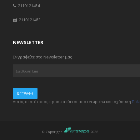
2110121454
2110121453
NEWSLETTER
Εγγραφείτε στο Newsletter μας
ΕΓΓΡΑΦΉ
Αυτός ο ιστότοπος προστατεύεται απο recaptcha και ισχύουν η
Πολ
© Copyright
2026