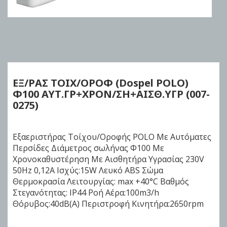
Skip
to
the
beginning
of
ΕΞ/ΡΑΣ ΤΟΙΧ/ΟΡΟΦ (Dospel POLO)
the
Φ100 ΑΥΤ.ΓΡ+ΧΡΟΝ/ΣΗ+ΑΙΣΘ.ΥΓΡ
(007-
images
0275)
gallery
Εξαεριστήρας Τοίχου/Οροφής POLO Με Αυτόματες
Περσίδες Διάμετρος σωλήνας Φ100 Με
Χρονοκαθυστέρηση Με Αισθητήρα Υγρασίας 230V
50Hz 0,12A Ισχύς:15W Λευκό ABS Σώμα
Θερμοκρασία Λειτουργίας: max +40°C Βαθμός
Στεγανότητας: IP44 Ροή Αέρα:100m3/h
Θόρυβος:40dB(A) Περιστροφή Κινητήρα:2650rpm