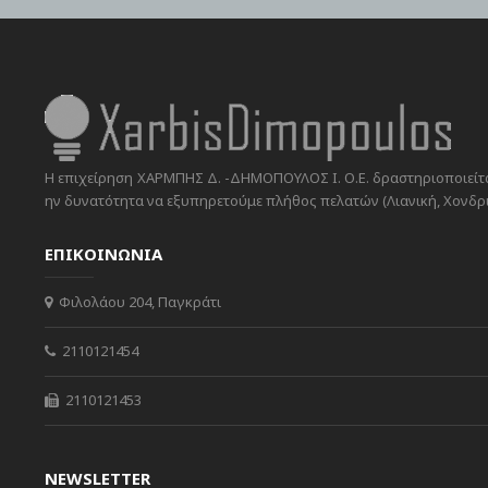
Η επιχείρηση ΧΑΡΜΠΗΣ Δ. -ΔΗΜΟΠΟΥΛΟΣ Ι. Ο.Ε. δραστηριοποιείται
ην δυνατότητα να εξυπηρετούμε πλήθος πελατών (Λιανική, Χονδρικ
ΕΠΙΚΟΙΝΩΝΙΑ
Φιλολάου 204, Παγκράτι
2110121454
2110121453
NEWSLETTER