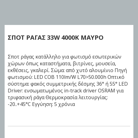
Skip
to
the
beginning
of
ΣΠΟΤ ΡΑΓΑΣ 33W
4000K ΜΑΥΡΟ
the
images
gallery
Σποτ ράγας κατάλληλο για φωτισμό εσωτερικών
χώρων όπως καταστήματα, βιτρίνες, μουσεία,
εκθέσεις, γκαλερί. Σώμα: από χυτό αλουμίνιο Πηγή
φωτισμού: LED COB 110lm/W L70>50.000h Οπτικό
σύστημα: φακός συμμετρικής δέσμης 36° ή 55° LED
Driver: ενσωματωμένος in-track driver OSRAM για
τριφασική ράγα Θερμοκρασία λειτουργίας:
-20..+45°C Εγγύηση: 5 χρόνια