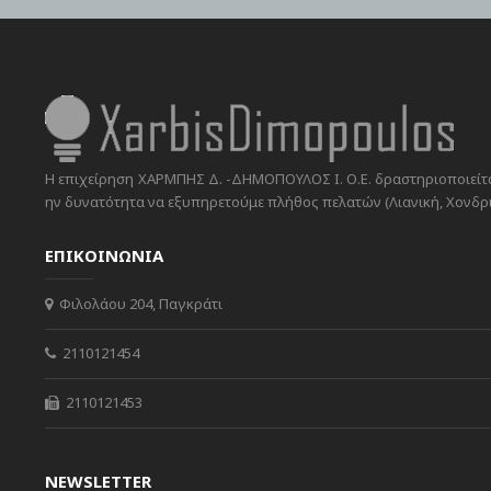
Η επιχείρηση ΧΑΡΜΠΗΣ Δ. -ΔΗΜΟΠΟΥΛΟΣ Ι. Ο.Ε. δραστηριοποιείται
ην δυνατότητα να εξυπηρετούμε πλήθος πελατών (Λιανική, Χονδρικ
ΕΠΙΚΟΙΝΩΝΙΑ
Φιλολάου 204, Παγκράτι
2110121454
2110121453
NEWSLETTER