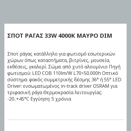
Skip
to
the
beginning
of
ΣΠΟΤ ΡΑΓΑΣ 33W
4000K ΜΑΥΡΟ
DIM
the
images
gallery
Σποτ ράγας κατάλληλο για φωτισμό εσωτερικών
χώρων όπως καταστήματα, βιτρίνες, μουσεία,
εκθέσεις, γκαλερί. Σώμα: από χυτό αλουμίνιο Πηγή
φωτισμού: LED COB 110lm/W L70>50.000h Οπτικό
σύστημα: φακός συμμετρικής δέσμης 36° ή 55° LED
Driver: ενσωματωμένος in-track driver OSRAM για
τριφασική ράγα Θερμοκρασία λειτουργίας:
-20..+45°C Εγγύηση: 5 χρόνια