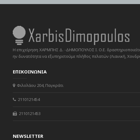
Η επιχείρηση ΧΑΡΜΠΗΣ Δ. -ΔΗΜΟΠΟΥΛΟΣ Ι. Ο.Ε. δραστηριοποιείται
ην δυνατότητα να εξυπηρετούμε πλήθος πελατών (Λιανική, Χονδρικ
ΕΠΙΚΟΙΝΩΝΙΑ
Φιλολάου 204, Παγκράτι
2110121454
2110121453
NEWSLETTER