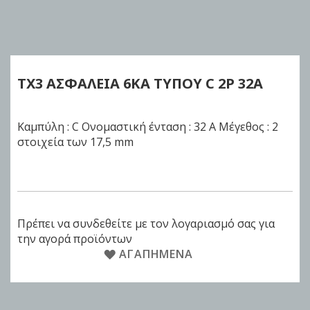
Skip
to
the
beginning
of
TX3 ΑΣΦΑΛΕΙΑ 6KA ΤΥΠΟΥ C
2P 32Α
the
images
gallery
Καμπύλη : C Ονομαστική ένταση : 32 A Μέγεθος : 2
στοιχεία των 17,5 mm
Πρέπει να συνδεθείτε με τον λογαριασμό σας για
την αγορά προϊόντων
ΑΓΑΠΗΜΈΝΑ