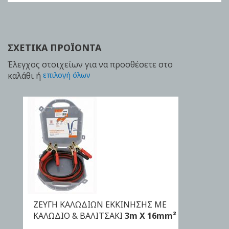
ΣΧΕΤΙΚΆ ΠΡΟΪΌΝΤΑ
Έλεγχος στοιχείων για να προσθέσετε στο
καλάθι ή
επιλογή όλων
ZEYΓΗ ΚΑΛΩΔΙΩΝ ΕΚΚΙΝΗΣΗΣ ME
ΑΓΟΡΑ
KAΛΩΔΙΟ & ΒΑΛΙΤΣΑΚΙ
3m X 16mm²