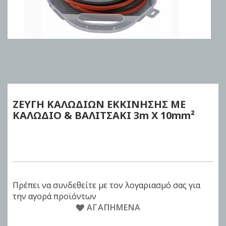
Skip
to
the
beginning
of
ZEYΓΗ ΚΑΛΩΔΙΩΝ ΕΚΚΙΝΗΣΗΣ ME
the
KAΛΩΔΙΟ & ΒΑΛΙΤΣΑΚΙ
3m X 10mm²
images
gallery
Πρέπει να συνδεθείτε με τον λογαριασμό σας για
την αγορά προϊόντων
ΑΓΑΠΗΜΈΝΑ