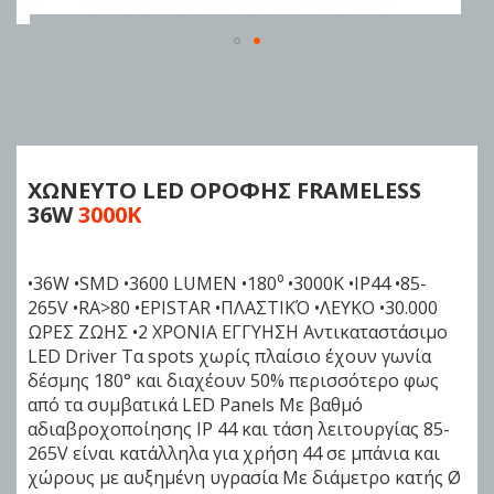
Skip
to
the
beginning
of
ΧΩΝΕΥΤΟ LED ΟΡΟΦΗΣ FRAMELESS
the
36W
3000K
images
gallery
•36W •SMD •3600 LUMEN •180⁰ •3000K •IP44 •85-
265V •RA>80 •EPISTAR •ΠΛΑΣΤΙΚΌ •ΛΕΥΚΟ •30.000
ΩΡΕΣ ΖΩΗΣ •2 ΧΡΟΝΙΑ ΕΓΓΥΗΣΗ Αντικαταστάσιμο
LED Driver Τα spots χωρίς πλαίσιο έχουν γωνία
δέσμης 180° και διαχέουν 50% περισσότερο φως
από τα συμβατικά LED Panels Με βαθμό
αδιαβροχοποίησης IP 44 και τάση λειτουργίας 85-
265V είναι κατάλληλα για χρήση 44 σε μπάνια και
χώρους με αυξημένη υγρασία Με διάμετρο κατής Ø