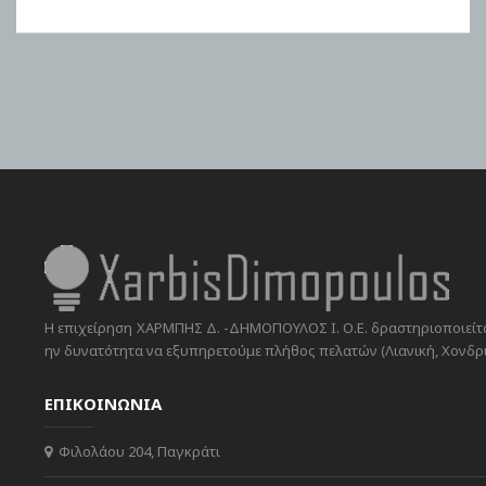
Η επιχείρηση ΧΑΡΜΠΗΣ Δ. -ΔΗΜΟΠΟΥΛΟΣ Ι. Ο.Ε. δραστηριοποιείται
ην δυνατότητα να εξυπηρετούμε πλήθος πελατών (Λιανική, Χονδρικ
ΕΠΙΚΟΙΝΩΝΙΑ
Φιλολάου 204, Παγκράτι