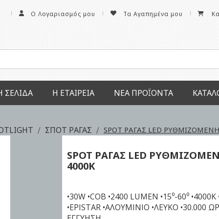
Ο Λογαριασμός μου
Τα Αγαπημένα μου
Κ
Ή ΣΕΛΊΔΑ
Η ΕΤΑΙΡΕΊΑ
ΝΕΑ ΠΡΟΪΌΝΤΑ
ΚΑΤΆΛ
POTLIGHT
ΣΠΟΤ ΡΑΓΑΣ
SPOT ΡΑΓΑΣ LED ΡΥΘΜΙΖΟΜΕΝ
SPOT ΡΑΓΑΣ LED ΡΥΘΜΙΖΟΜΕ
4000K
•30W •COB •2400 LUMEN •15⁰-60⁰ •4000K 
•EPISTAR •ΑΛΟΥΜΙΝΙΟ •ΛΕΥΚΟ •30.000 Ω
ΕΓΓΥΗΣΗ