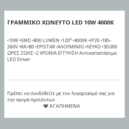
the
beginning
of
ΓΡΑΜΜΙΚΟ ΧΩΝΕΥΤΟ LED
10W
4000K
the
images
gallery
•10W •SMD •800 LUMEN •120⁰ •4000K •IP20 •185-
260V •RA>80 •EPISTAR •ΑΛΟΥΜΙΝΙΟ •ΛΕΥΚΟ •30.000
ΩΡΕΣ ΖΩΗΣ •2 ΧΡΟΝΙΑ ΕΓΓΥΗΣΗ Αντικαταστάσιμο
LED Driver
Πρέπει να συνδεθείτε με τον λογαριασμό σας για
την αγορά προϊόντων
ΑΓΑΠΗΜΈΝΑ