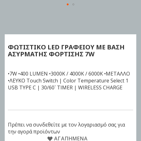
Skip
to
the
beginning
of
ΦΩΤΙΣΤΙΚΟ LED ΓΡΑΦΕΙΟΥ ΜΕ ΒΑΣΗ
the
ΑΣΥΡΜΑΤΗΣ ΦΟΡΤΙΣΗΣ 7W
images
gallery
•7W •400 LUMEN •3000K / 4000Κ / 6000K •ΜΕΤΑΛΛΟ
•ΛΕΥΚΟ Touch Switch | Color Temperature Select 1
USB TYPE C | 30/60` TIMER | WIRELESS CHARGE
Πρέπει να συνδεθείτε με τον λογαριασμό σας για
την αγορά προϊόντων
ΑΓΑΠΗΜΈΝΑ