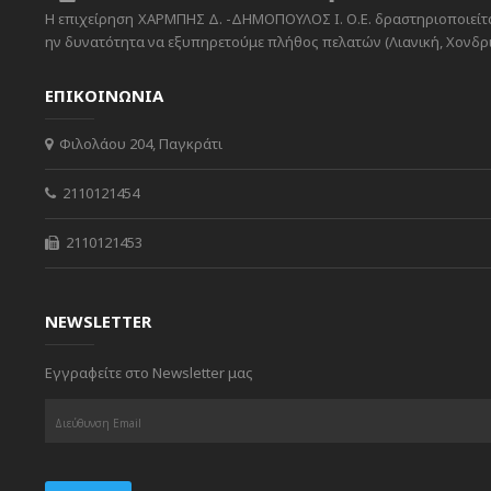
Η επιχείρηση ΧΑΡΜΠΗΣ Δ. -ΔΗΜΟΠΟΥΛΟΣ Ι. Ο.Ε. δραστηριοποιείται
ην δυνατότητα να εξυπηρετούμε πλήθος πελατών (Λιανική, Χονδρικ
ΕΠΙΚΟΙΝΩΝΙΑ
Φιλολάου 204, Παγκράτι
2110121454
2110121453
NEWSLETTER
Εγγραφείτε στο Newsletter μας