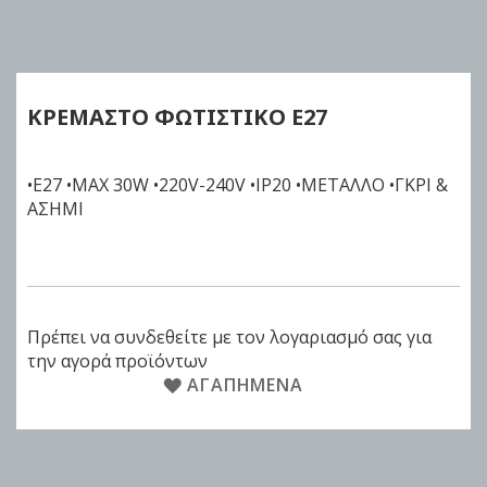
to
the
beginning
of
ΚΡΕΜΑΣΤΟ ΦΩΤΙΣΤΙΚΟ Ε27
the
images
gallery
•E27 •MAX 30W •220V-240V •IP20 •ΜΕΤΑΛΛΟ •ΓΚΡΙ &
ΑΣΗΜΙ
Πρέπει να συνδεθείτε με τον λογαριασμό σας για
την αγορά προϊόντων
ΑΓΑΠΗΜΈΝΑ