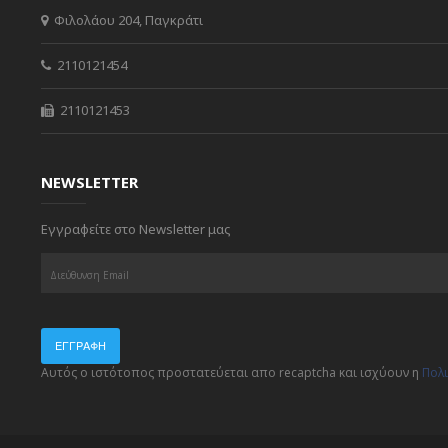
Φιλολάου 204, Παγκράτι
2110121454
2110121453
NEWSLETTER
Εγγραφείτε στο Newsletter μας
ΕΓΓΡΑΦΉ
Αυτός ο ιστότοπος προστατεύεται απο recaptcha και ισχύουν η
Πολ