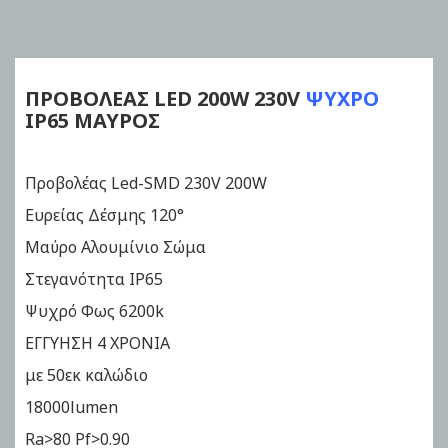
to
the
beginning
of
ΠΡΟΒΟΛΕΑΣ LED
200W
230V
ΨΥΧΡΟ
the
IP65 ΜΑΥΡΟΣ
images
gallery
Προβολέας Led-SMD 230V 200W
Ευρείας Δέσμης 120°
Μαύρο Αλουμίνιο Σώμα
Στεγανότητα IP65
Ψυχρό Φως 6200k
ΕΓΓΥΗΣΗ 4 ΧΡΟΝΙΑ
με 50εκ καλώδιο
18000lumen
Ra>80 Pf>0.90