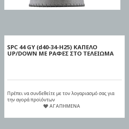
Skip
to
the
beginning
of
SPC 44 GY (d40-34-H25) ΚΑΠΕΛΟ
the
UP/DOWN ΜΕ ΡΑΦΕΣ ΣΤΟ ΤΕΛΕΙΩΜΑ
images
gallery
Πρέπει να συνδεθείτε με τον λογαριασμό σας για
την αγορά προϊόντων
ΑΓΑΠΗΜΈΝΑ