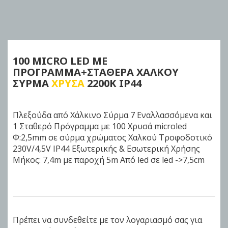
Skip
to
the
beginning
of
100
MICRO LED ΜΕ
the
ΠΡΟΓΡΑΜΜΑ+ΣΤΑΘΕΡΑ ΧΑΛΚΟΥ
images
ΣΥΡΜΑ
ΧΡΥΣΑ
2200K IP44
gallery
Πλεξούδα από Χάλκινο Σύρμα 7 Εναλλασσόμενα και
1 Σταθερό Πρόγραμμα με 100 Χρυσά microled
Φ:2,5mm σε σύρμα χρώματος Χαλκού Τροφοδοτικό
230V/4,5V IP44 Εξωτερικής & Εσωτερική Χρήσης
Μήκος: 7,4m με παροχή 5m Από led σε led ->7,5cm
Πρέπει να συνδεθείτε με τον λογαριασμό σας για