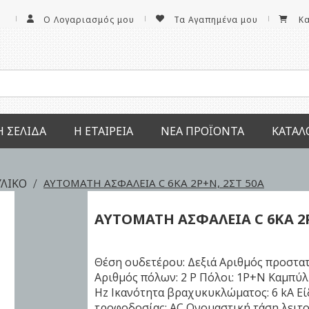
Ο Λογαριασμός μου
Τα Αγαπημένα μου
Κ
Ή ΣΕΛΊΔΑ
Η ΕΤΑΙΡΕΊΑ
ΝΕΑ ΠΡΟΪΌΝΤΑ
ΚΑΤΆΛ
ΫΛΙΚΟ
ΑΥΤΟΜΑΤΗ ΑΣΦΑΛΕΙΑ C 6KA 2P+N, 2ΣΤ 50Α
ΑΥΤΟΜΑΤΗ ΑΣΦΑΛΕΙΑ
C 6KA 2
Θέση ουδετέρου: Δεξιά Αριθμός προστα
Αριθμός πόλων: 2 P Πόλοι: 1P+N Καμπύλη
Hz Ικανότητα βραχυκυκλώματος: 6 kA Εί
τροφοδοσίας: AC Ονομαστική τάση λειτο