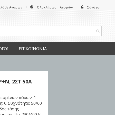
αλάθι Αγορών
Ολοκλήρωση Αγορών
Σύνδεση
ΟΓΟΙ
ΕΠΙΚΟΙΝΩΝΊΑ
P+N, 2ΣΤ 50Α
τευμένων πόλων: 1
: C Συχνότητα: 50/60
δος τάσης
υργίας Ue: 230/400 V