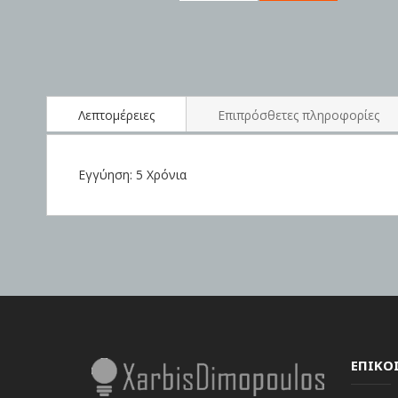
Skip
to
the
beginning
of
the
Λεπτομέρειες
Επιπρόσθετες πληροφορίες
images
gallery
Εγγύηση: 5 Χρόνια
ΕΠΙΚΟ