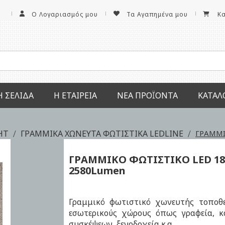
Ο Λογαριασμός μου
Τα Αγαπημένα μου
Κ
Ή ΣΕΛΊΔΑ
Η ΕΤΑΙΡΕΊΑ
ΝΕΑ ΠΡΟΪΌΝΤΑ
ΚΑΤΆΛ
GHT
ΓΡΑΜΜΙΚΑ ΧΩΝΕΥΤΑ ΦΩΤΙΣΤΙΚΑ LEDLINE
ΓΡΑΜΜΙ
ΓΡΑΜΜΙΚΟ ΦΩΤΙΣΤΙΚΟ LED
1
2580Lumen
Γραμμικό φωτιστικό χωνευτής τοποθέ
εσωτερικούς χώρους όπως γραφεία, κ
συσκέψεων, ξενοδοχεία κ.α.