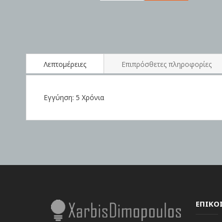
Skip
to
the
beginning
of
the
Λεπτομέρειες
Επιπρόσθετες πληροφορίες
images
gallery
Εγγύηση: 5 Χρόνια
ΕΠΙΚΟ