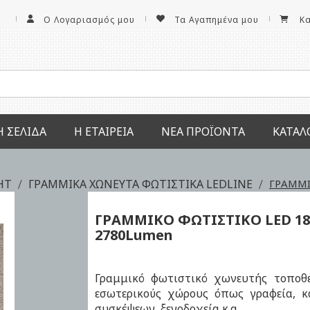
Ο Λογαριασμός μου
Τα Αγαπημένα μου
Κ
Ή ΣΕΛΊΔΑ
Η ΕΤΑΙΡΕΊΑ
ΝΕΑ ΠΡΟΪΌΝΤΑ
ΚΑΤΆΛ
GHT
ΓΡΑΜΜΙΚΑ ΧΩΝΕΥΤΑ ΦΩΤΙΣΤΙΚΑ LEDLINE
ΓΡΑΜΜΙ
ΓΡΑΜΜΙΚΟ ΦΩΤΙΣΤΙΚΟ LED
1
2780Lumen
Γραμμικό φωτιστικό χωνευτής τοποθέ
εσωτερικούς χώρους όπως γραφεία, κ
συσκέψεων, ξενοδοχεία κ.α.