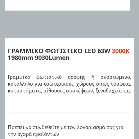
Skip
to
the
beginning
of
ΓΡΑΜΜΙΚΟ ΦΩΤΙΣΤΙΚΟ LED
63W
3000K
the
1980mm 9030Lumen
images
gallery
Γραμμικό φωτιστικό οροφής ή αναρτώμενο,
κατάλληλο για εσωτερικούς χώρους όπως γραφεία,
καταστήματα, αίθουσες συσκέψεων, ξενοδοχεία κ.α.
Πρέπει να συνδεθείτε με τον λογαριασμό σας για
την αγορά προϊόντων