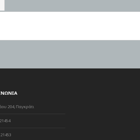
ΙΝΩΝΙΑ
ου 204, Παγκράτι
21454
21453