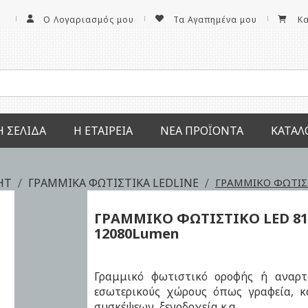
Ο Λογαριασμός μου
Τα Αγαπημένα μου
Κ
Ή ΣΕΛΊΔΑ
Η ΕΤΑΙΡΕΊΑ
ΝΕΑ ΠΡΟΪΌΝΤΑ
ΚΑΤΆΛ
GHT
ΓΡΑΜΜΙΚΑ ΦΩΤΙΣΤΙΚΑ LEDLINE
ΓΡΑΜΜΙΚΟ ΦΩΤΙΣ
ΓΡΑΜΜΙΚΟ ΦΩΤΙΣΤΙΚΟ LED
8
12080Lumen
Γραμμικό φωτιστικό οροφής ή αναρτ
εσωτερικούς χώρους όπως γραφεία, κ
συσκέψεων, ξενοδοχεία κ.α.