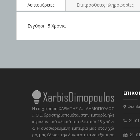
the
Λεπτομέρειες
Επιπρόσθετες πληροφορίες
images
gallery
Εγγύηση: 5 Χρόνια
ΕΠΙΚΟ
Φιλολά
Η επιχείρηση ΧΑΡΜΠΗΣ Δ. -ΔΗΜΟΠΟΥΛΟΣ
Ι. Ο.Ε. δραστηριοποιείται στην εμπορία ηλε
21101
κτρολογικού υλικού τα τελευταία 15 χρόνι
α. Η συσσωρευμένη εμπειρία μας στον χώ
ρο, μας έδωσε την δυνατότητα να εξυπηρε
21101