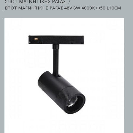
ΣΠΟΤ ΜΑΓΝΗΤΙΚΗΣ ΡΑΓΑΣ
ΣΠΟΤ ΜΑΓΝΗΤΙΚΗΣ ΡΑΓΑΣ 48V 8W 4000K Φ50 L10CM
Skip
to
the
end
of
the
images
gallery