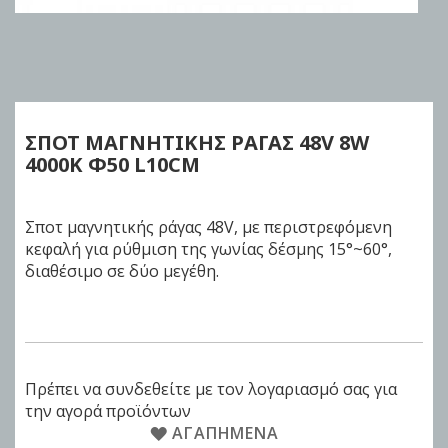
Skip
to
the
beginning
of
ΣΠΟΤ ΜΑΓΝΗΤΙΚΗΣ ΡΑΓΑΣ 48V
8W
the
4000K Φ50 L10CM
images
gallery
Σποτ μαγνητικής ράγας 48V, με περιστρεφόμενη
κεφαλή για ρύθμιση της γωνίας δέσμης 15°~60°,
διαθέσιμο σε δύο μεγέθη.
Πρέπει να συνδεθείτε με τον λογαριασμό σας για
την αγορά προϊόντων
ΑΓΑΠΗΜΈΝΑ