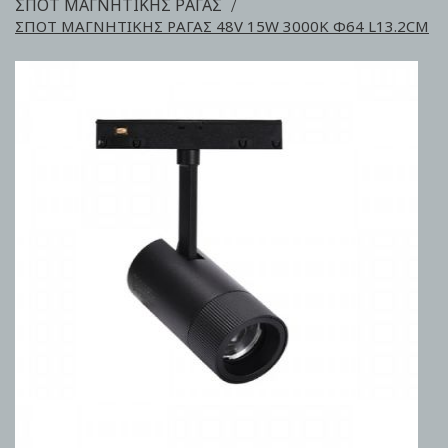
ΣΠΟΤ ΜΑΓΝΗΤΙΚΗΣ ΡΑΓΑΣ
ΣΠΟΤ ΜΑΓΝΗΤΙΚΗΣ ΡΑΓΑΣ 48V 15W 3000K Φ64 L13.2CM
Skip
to
the
end
of
the
images
gallery