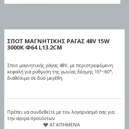
Skip
to
the
beginning
of
ΣΠΟΤ ΜΑΓΝΗΤΙΚΗΣ ΡΑΓΑΣ 48V
15W
the
3000K Φ64 L13.2CM
images
gallery
Σποτ μαγνητικής ράγας 48V, με περιστρεφόμενη
κεφαλή για ρύθμιση της γωνίας δέσμης 15°~60°,
διαθέσιμο σε δύο μεγέθη.
Πρέπει να συνδεθείτε με τον λογαριασμό σας για
την αγορά προϊόντων
ΑΓΑΠΗΜΈΝΑ