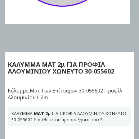
Skip
to
the
beginning
of
ΚΑΛΥΜΜΑ
MAT 2μ
ΓΙΑ ΠΡΟΦΙΛ
the
ΑΛΟΥΜΙΝΙΟΥ ΧΩΝΕΥΤΟ 30-055602
images
gallery
Κάλυμμα Ματ Των Επίτοιχων 30-055602 Προφίλ
Αλουμινίου L:2m
ΚΑΛΥΜΜΑ
MAT 2μ
ΓΙΑ ΠΡΟΦΙΛ ΑΛΟΥΜΙΝΙΟΥ ΧΩΝΕΥΤΟ
30-055602 διατίθεται σε προσαυξήσεις του 5