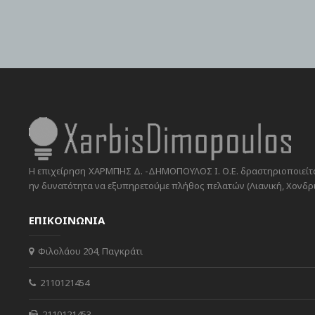
Η επιχείρηση ΧΑΡΜΠΗΣ Δ. -ΔΗΜΟΠΟΥΛΟΣ Ι. Ο.Ε. δραστηριοποιείται
ην δυνατότητα να εξυπηρετούμε πλήθος πελατών (Λιανική, Χονδρικ
ΕΠΙΚΟΙΝΩΝΙΑ
Φιλολάου 204, Παγκράτι
2110121454
2110121453