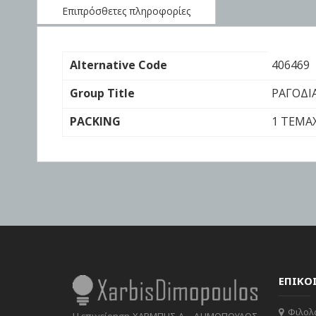
the
Επιπρόσθετες πληροφορίες
images
gallery
Επιπρόσθετες
Alternative Code
406469
πληροφορίες
Group Title
ΡΑΓΟΔΙ
PACKING
1 TEMA
ΕΠΙΚΟ
Φιλολά
Η επιχείρηση ΧΑΡΜΠΗΣ Δ. -ΔΗΜΟΠΟΥΛΟΣ