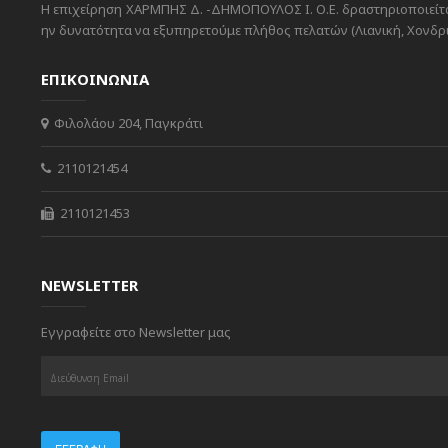
Η επιχείρηση ΧΑΡΜΠΗΣ Δ. -ΔΗΜΟΠΟΥΛΟΣ Ι. Ο.Ε. δραστηριοποιείται
ην δυνατότητα να εξυπηρετούμε πλήθος πελατών (Λιανική, Χονδρικ
ΕΠΙΚΟΙΝΩΝΙΑ
Φιλολάου 204, Παγκράτι
2110121454
2110121453
NEWSLETTER
Εγγραφείτε στο Newsletter μας