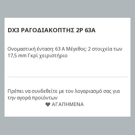
to
the
beginning
of
DX3 ΡΑΓΟΔΙΑΚΟΠΤΗΣ
2P 63Α
the
images
gallery
Ονομαστική ένταση: 63 Α Μέγεθος: 2 στοιχεία των
17,5 mm Γκρί χειριστήριο
Πρέπει να συνδεθείτε με τον λογαριασμό σας για
την αγορά προϊόντων
ΑΓΑΠΗΜΈΝΑ