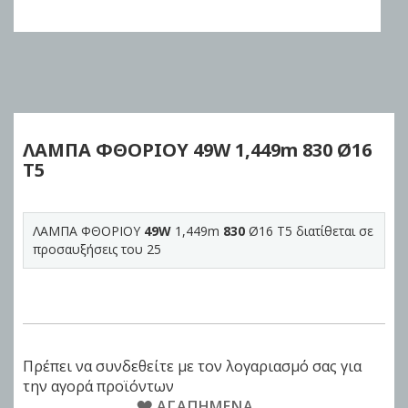
Skip
to
the
beginning
of
ΛΑΜΠΑ ΦΘΟΡΙΟΥ
49W
1,449m
830
Ø16
the
Τ5
images
gallery
ΛΑΜΠΑ ΦΘΟΡΙΟΥ
49W
1,449m
830
Ø16 Τ5 διατίθεται σε
προσαυξήσεις του 25
Πρέπει να συνδεθείτε με τον λογαριασμό σας για
την αγορά προϊόντων
ΑΓΑΠΗΜΈΝΑ