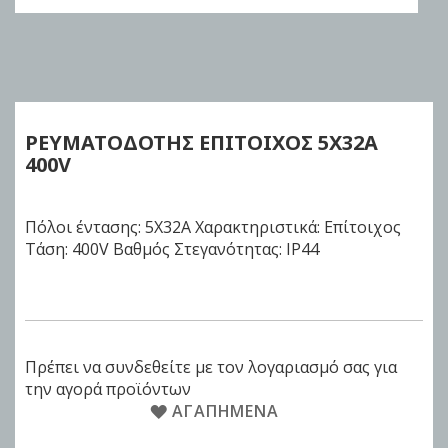
Skip
to
the
beginning
of
ΡΕΥΜΑΤΟΔΟΤΗΣ ΕΠΙΤΟΙΧΟΣ
5Χ32Α
the
400V
images
gallery
Πόλοι έντασης: 5X32A Χαρακτηριστικά: Επίτοιχος
Τάση: 400V Βαθμός Στεγανότητας: IP44
Πρέπει να συνδεθείτε με τον λογαριασμό σας για
την αγορά προϊόντων
ΑΓΑΠΗΜΈΝΑ