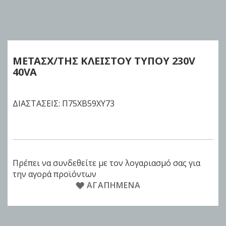
Skip
to
the
beginning
of
ΜΕΤΑΣΧ/ΤΗΣ ΚΛΕΙΣΤΟΥ ΤΥΠΟΥ 230V
the
40VA
images
gallery
ΔΙΑΣΤΑΣΕΙΣ: Π75XΒ59XΥ73
Πρέπει να συνδεθείτε με τον λογαριασμό σας για
την αγορά προϊόντων
ΑΓΑΠΗΜΈΝΑ