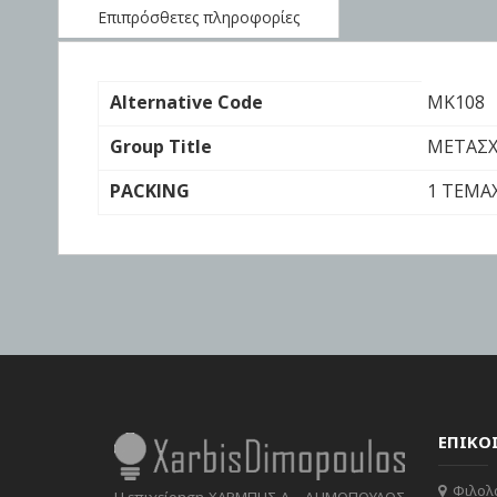
the
Επιπρόσθετες πληροφορίες
images
gallery
Επιπρόσθετες
Alternative Code
ΜΚ108
πληροφορίες
Group Title
ΜΕΤΑΣΧ
PACKING
1 ΤΕΜΑ
ΕΠΙΚΟ
Φιλολά
Η επιχείρηση ΧΑΡΜΠΗΣ Δ. -ΔΗΜΟΠΟΥΛΟΣ